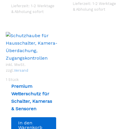
Varianten
Lieferzeit: 1-2 Werktage
Lieferzeit: 1-2 Werktage
& Abholung sofort
auf.
& Abholung sofort
Die
Optionen
können
auf
der
Produktseite
gewählt
inkl. MwSt.
werden
zzgl.
Versand
1
Stück
Premium
Wetterschutz für
Schalter, Kameras
& Sensoren
In den
Warenkorb