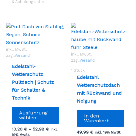
auf.
& Abholung sofort
Opti
Die
könn
Optionen
auf
können
der
auf
Prod
der
gewä
Produktseite
inkl. MwSt.
werd
inkl. MwSt.
gewählt
zzgl.
Versand
zzgl.
Versand
werden
Edelstahl-
1
Stück
Wetterschutz
Edelstahl
Pultdach | Schutz
Wetterschutzdach
für Schalter &
mit Rückwand und
Technik
Neigung
Dieses
Ausführung
Produkt
In den
wählen
Warenkorb
weist
10,20
€
–
52,98
€
inkl.
mehrere
49,99
€
inkl. 19% MwSt.
19% MwSt.