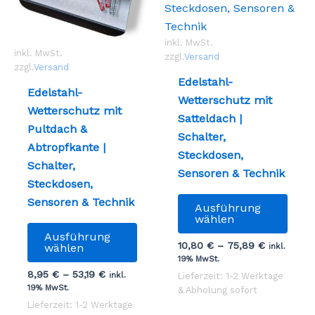
inkl. MwSt.
inkl. MwSt.
zzgl.
Versand
zzgl.
Versand
Edelstahl-
Edelstahl-
Wetterschutz mit
Wetterschutz mit
Satteldach |
Pultdach &
Schalter,
Abtropfkante |
Steckdosen,
Schalter,
Sensoren & Technik
Steckdosen,
Dies
Sensoren & Technik
Ausführung
Prod
wählen
Dieses
weist
Ausführung
Produkt
10,80
€
–
75,89
€
inkl.
wählen
mehr
19% MwSt.
weist
Vari
8,95
€
–
53,19
€
inkl.
Lieferzeit: 1-2 Werktage
mehrere
auf.
19% MwSt.
& Abholung sofort
Varianten
Die
Lieferzeit: 1-2 Werktage