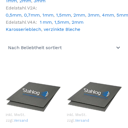
1mm
,
2mm
,
3mm
Edelstahl V2A:
0,5mm
,
0,7mm
,
1mm
,
1,5mm
,
2mm
,
3mm
,
4mm
,
5m
Edelstahl V4A:
1 mm
,
1,5mm
,
2mm
Karosserieblech
,
verzinkte Bleche
inkl. MwSt.
inkl. MwSt.
zzgl.
Versand
zzgl.
Versand