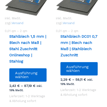
Produktseite
Prod
gewählt
gewä
werden
werd
inkl. MwSt.
inkl. MwSt.
zzgl.
Versand
zzgl.
Versand
0,01
qm
– 2
qm
0,01
qm
– 2
qm
Stahlblech 1,5 mm |
Stahlblech DC01 0,7
Blech nach Maß |
mm | Blech nach
Stahl Zuschnitt
Maß | Stahlblech
Onlineshop |
Zuschnitt
Stahlog
Dies
Ausführung
Dieses
Prod
wählen
Ausführung
Produkt
weist
wählen
2,29
€
–
58,11
€
inkl.
weist
mehr
19% MwSt.
2,43
€
–
87,19
€
inkl.
mehrere
Vari
Lieferzeit: 1-2 Werktage
19% MwSt.
Varianten
auf.
& Abholung sofort
Lieferzeit: 1-2 Werktage
auf.
Die
& Abholung sofort
Die
Opti