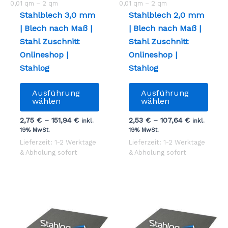
0,01
qm
– 2
qm
0,01
qm
– 2
qm
Stahlblech 3,0 mm
Stahlblech 2,0 mm
| Blech nach Maß |
| Blech nach Maß |
Stahl Zuschnitt
Stahl Zuschnitt
Onlineshop |
Onlineshop |
Stahlog
Stahlog
Dieses
Dies
Ausführung
Ausführung
Produkt
Prod
wählen
wählen
weist
weist
2,75
€
–
151,94
€
2,53
€
–
107,64
€
inkl.
inkl.
mehrere
mehr
19% MwSt.
19% MwSt.
Varianten
Vari
Lieferzeit: 1-2 Werktage
Lieferzeit: 1-2 Werktage
auf.
auf.
& Abholung sofort
& Abholung sofort
Die
Die
Optionen
Opti
können
könn
auf
auf
der
der