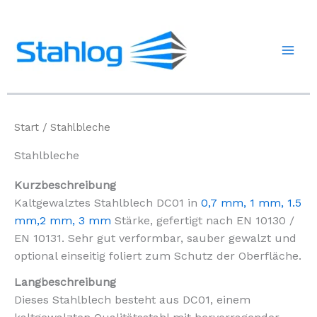
Zum
Inhalt
springen
Start
/ Stahlbleche
Stahlbleche
Kurzbeschreibung
Kaltgewalztes Stahlblech DC01 in
0,7 mm,
1 mm
,
1.5
mm
,
2 mm
, 3 mm
Stärke, gefertigt nach EN 10130 /
EN 10131. Sehr gut verformbar, sauber gewalzt und
optional einseitig foliert zum Schutz der Oberfläche.
Langbeschreibung
Dieses Stahlblech besteht aus DC01, einem