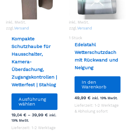
inkl. MwSt.
inkl. MwSt.
zzgl.
Versand
zzgl.
Versand
1
Stück
Kompakte
Edelstahl
Schutzhaube für
Wetterschutzdach
Hausschalter,
mit Rückwand und
Kamera-
Neigung
Überdachung,
Zugangskontrollen |
In den
Wetterfest | Stahlog
Warenkorb
Dieses
49,99
€
inkl. 19% MwSt.
Ausführung
Produkt
wählen
Lieferzeit: 1-2 Werktage
weist
& Abholung sofort
19,04
€
–
39,99
€
inkl.
mehrere
19% MwSt.
Varianten
Lieferzeit: 1-2 Werktage