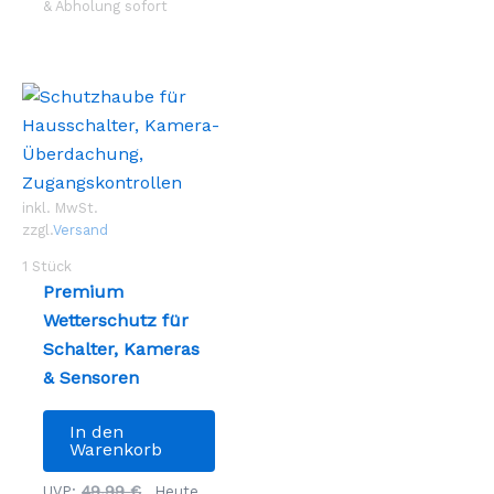
auf.
& Abholung sofort
Die
Optionen
können
auf
der
Produktseite
gewählt
inkl. MwSt.
werden
zzgl.
Versand
1
Stück
Premium
Wetterschutz für
Schalter, Kameras
& Sensoren
In den
Warenkorb
Ursprünglicher
49,99
€
UVP:
Heute