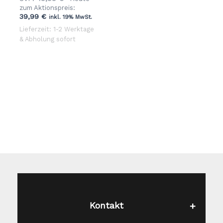
Preis
zum Aktionspreis:
Aktueller
war:
39,99
€
inkl. 19% MwSt.
Preis
49,99 €
Lieferzeit: 1-2 Werktage
ist:
& Abholung sofort
39,99 €.
Kontakt