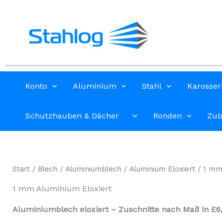
Zum
Inhalt
springen
Konto
Aluminium
Stahl
Karosser
Schutzhauben & Dächer
Ronden
Zub
Start
/
Blech
/
Aluminiumblech
/
Aluminium Eloxiert
/ 1 mm 
1 mm Aluminium Eloxiert
Aluminiumblech eloxiert – Zuschnitte nach Maß in E6