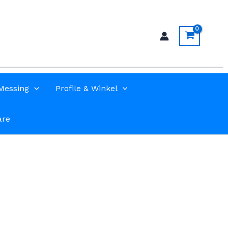
Messing
Profile & Winkel
are