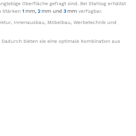
nglebige Oberfläche gefragt sind. Bei Stahlog erhältst
n Stärken
1
mm,
2
mm und
3
mm
verfügbar.
hitektur, Innenausbau, Möbelbau, Werbetechnik und
. Dadurch bieten sie eine optimale Kombination aus