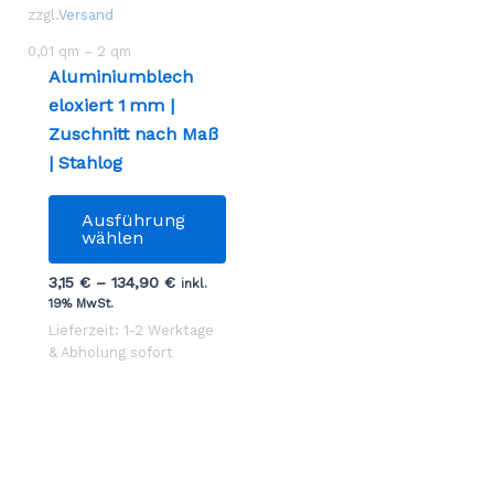
zzgl.
Versand
0,01
qm
– 2
qm
Aluminiumblech
eloxiert 1 mm |
Zuschnitt nach Maß
| Stahlog
Dieses
Ausführung
Produkt
wählen
weist
3,15
€
–
134,90
€
mehrere
inkl.
19% MwSt.
Varianten
Lieferzeit: 1-2 Werktage
auf.
& Abholung sofort
Die
Optionen
können
auf
der