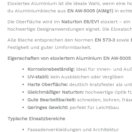
Eloxiertes Aluminium ist die ideale Wahl, wenn eine ho
du Aluminiumbleche aus
EN AW‑5005 (AlMg1)
in echt
Die Oberfläche wird im
Naturton E6/EV1
eloxiert – ein
hochwertige Designanwendungen eignet. Die Eloxalschic
Alle Bleche entsprechen den Normen
EN 573‑3
sowie
Festigkeit und guter Umformbarkeit.
Eigenschaften von eloxiertem Aluminium EN AW‑5005
Korrosionsbeständig:
ideal für Innen- und Au
UV‑stabil:
kein Ausbleichen oder Vergilben
Harte Oberfläche:
deutlich kratzfester als u
Gleichmäßiger Naturton:
hochwertige Optik f
Gute Bearbeitbarkeit:
schneiden, bohren, fräs
Geringes Gewicht:
perfekt für Leichtbau
Typische Einsatzbereiche
Fassadenverkleidungen und Architektur