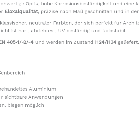
chwertige Optik, hohe Korrosionsbeständigkeit und eine la
er
Eloxalqualität
, präzise nach Maß geschnitten und in de
 klassischer, neutraler Farbton, der sich perfekt für Arc
ht ist hart, abriebfest, UV‑beständig und farbstabil.
EN 485‑1/-2/-4
und werden im Zustand
H24/H34
geliefert
ßenbereich
nbehandeltes Aluminium
ür sichtbare Anwendungen
en, biegen möglich