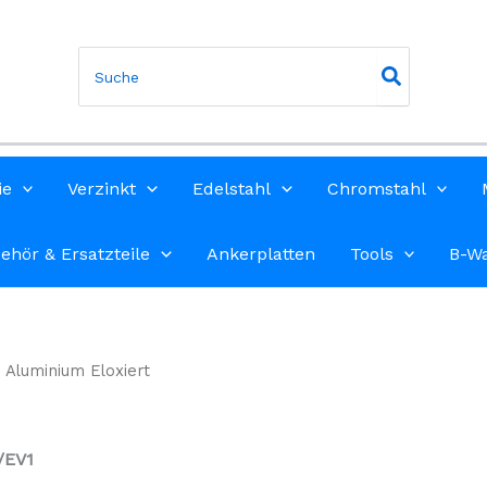
Search
for:
ie
Verzinkt
Edelstahl
Chromstahl
ehör & Ersatzteile
Ankerplatten
Tools
B-W
Aluminium Eloxiert
/EV1