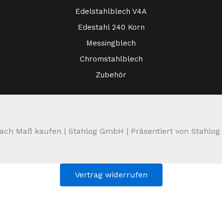
Edelstahlblech V4A
Edestahl 240 Korn
Messingblech
Chromstahlblech
Zubehör
ch Maß kaufen | Stahlog GmbH | Präsentiert von Stahlog | 
Vertrag widerrufen
Alle Preise inkl. der gesetzlichen MwSt.
strichenen Preise entsprechen dem bisherigen Preis in diesem 