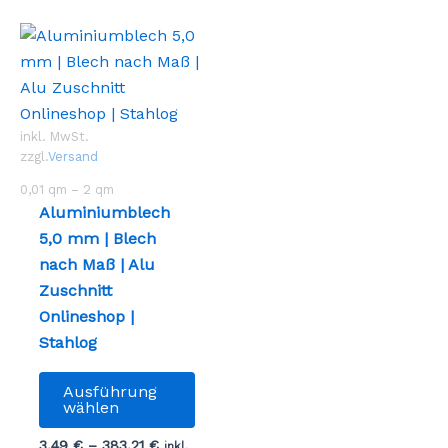
inkl. MwSt.
zzgl.
Versand
0,01
qm
– 2
qm
Aluminiumblech
5,0 mm | Blech
nach Maß | Alu
Zuschnitt
Onlineshop |
Stahlog
Dieses
Ausführung
Produkt
wählen
weist
3,49
€
–
383,21
€
inkl.