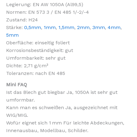
Legierung: EN AW 1050A (Al99,5)
Normen: EN 573 3 / EN 485 1/-2/-4
Zustand: H24
Stärke:
0,5mm
,
1mm
,
1,5mm
,
2mm
,
3mm
,
4mm
,
5mm
Oberfläche: einseitig foliert
Korrosionsbeständigkeit: gut
Umformbarkeit: sehr gut
Dichte: 2,71 g/cm³
Toleranzen: nach EN 485
Mini FAQ
Ist das Blech gut biegbar Ja, 1050A ist sehr gut
umformbar.
Kann man es schweißen Ja, ausgezeichnet mit
WIG/MIG.
Wofür eignet sich 1 mm Für leichte Abdeckungen,
Innenausbau, Modellbau, Schilder.