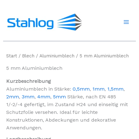
Zum
Inhalt
springen
Start
/
Blech
/
Aluminiumblech
/ 5 mm Aluminiumblech
5 mm Aluminiumblech
Kurzbeschreibung
Aluminiumblech in Stärke:
0,5mm
,
1mm
,
1,5mm
,
2mm
,
3mm
,
4mm
,
5mm
Stärke, nach EN 485
1/-2/-4 gefertigt, im Zustand H24 und einseitig mit
Schutzfolie versehen. Ideal für leichte
Konstruktionen, Abdeckungen und dekorative
Anwendungen.