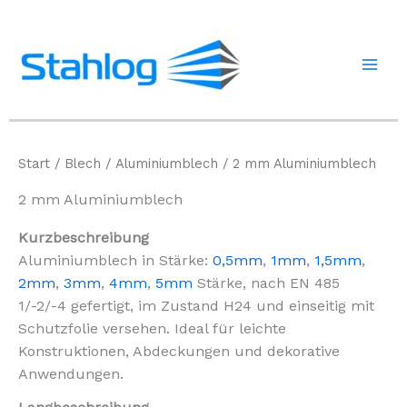
Zum
Inhalt
springen
Start
/
Blech
/
Aluminiumblech
/ 2 mm Aluminiumblech
2 mm Aluminiumblech
Kurzbeschreibung
Aluminiumblech in Stärke:
0,5mm
,
1mm
,
1,5mm
,
2mm
,
3mm
,
4mm
,
5mm
Stärke, nach EN 485
1/-2/-4 gefertigt, im Zustand H24 und einseitig mit
Schutzfolie versehen. Ideal für leichte
Konstruktionen, Abdeckungen und dekorative
Anwendungen.