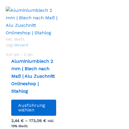
inkl. MwSt.
zzgl.
Versand
0,01
qm
– 2
qm
Aluminiumblech 2
mm | Blech nach
Maß | Alu Zuschnitt
Onlineshop |
Stahlog
Dieses
Ausführung
Produkt
wählen
weist
2,44
€
–
173,08
€
inkl.
mehrere
19% MwSt.