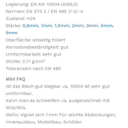
Legierung: EN AW 1050A (Al99,5)
Normen: EN 573 3 / EN 485 1/-2/-4
Zustand: H24
Stärke:
0,5mm
,
1mm
,
1,5mm
,
2mm
,
3mm
,
4mm
,
5mm
Oberfläche: einseitig foliert
Korrosionsbeständigkeit: gut
Umformbarkeit: sehr gut
Dichte: 2,71 g/cm³
Toleranzen: nach EN 485
Mini FAQ
Ist das Blech gut biegbar Ja, 1050A ist sehr gut
umformbar.
Kann man es schweißen Ja, ausgezeichnet mit
WIG/MIG.
Wofür eignet sich 1 mm Für leichte Abdeckungen,
Innenausbau, Modellbau, Schilder.