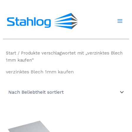
Zum
Inhalt
springen
Start
/ Produkte verschlagwortet mit „verzinktes Blech
1mm kaufen“
verzinktes Blech 1mm kaufen