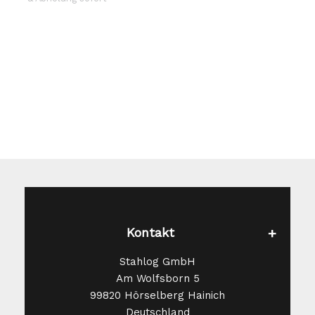
Die
Optionen
können
auf
der
Produktseite
gewählt
werden
Kontakt
Stahlog GmbH
Am Wolfsborn 5
99820 Hörselberg Hainich
Deutschland