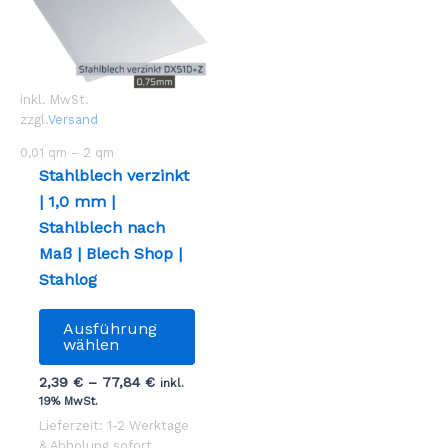
inkl. MwSt.
zzgl.
Versand
0,01
qm
– 2
qm
Stahlblech verzinkt
| 1,0 mm |
Stahlblech nach
Maß | Blech Shop |
Stahlog
Dieses
Ausführung
Produkt
wählen
weist
2,39
€
–
77,84
€
inkl.
mehrere
19% MwSt.
Varianten
Lieferzeit: 1-2 Werktage
auf.
& Abholung sofort