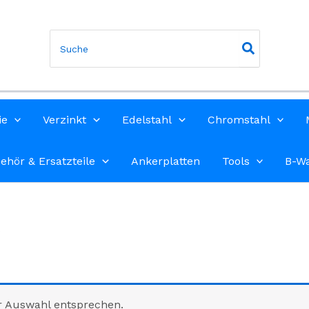
Search
for:
ie
Verzinkt
Edelstahl
Chromstahl
ehör & Ersatzteile
Ankerplatten
Tools
B-W
“
r Auswahl entsprechen.