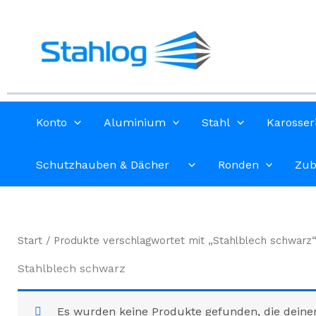
Zum
Inhalt
springen
Konto
Aluminium
Stahl
Karosser
Schutzhauben & Dächer
Ronden
Zub
Start
/ Produkte verschlagwortet mit „Stahlblech schwarz
Stahlblech schwarz
Es wurden keine Produkte gefunden, die deine