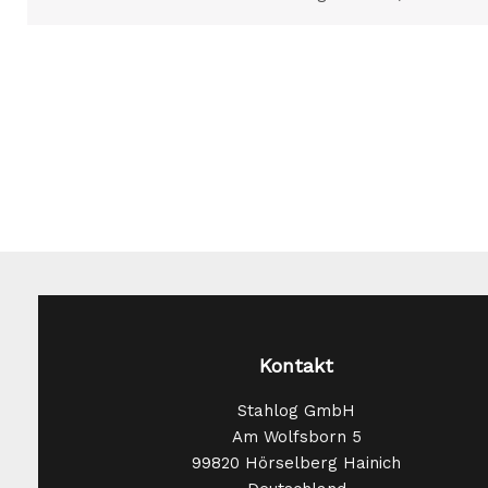
Kontakt
Stahlog GmbH
Am Wolfsborn 5
99820 Hörselberg Hainich