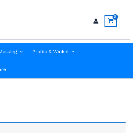
Messing
Profile & Winkel
are