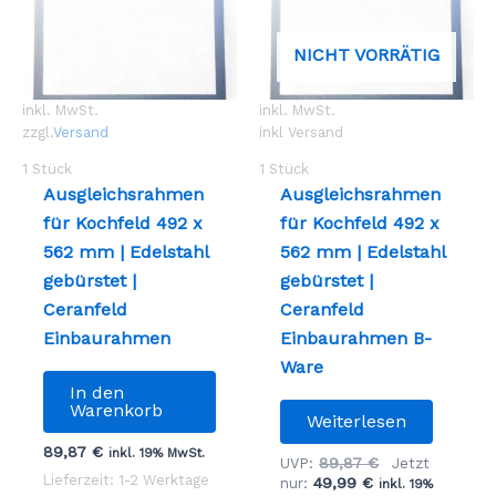
NICHT VORRÄTIG
inkl. MwSt.
inkl. MwSt.
zzgl.
Versand
inkl Versand
1
Stück
1
Stück
Ausgleichsrahmen
Ausgleichsrahmen
für Kochfeld 492 x
für Kochfeld 492 x
562 mm | Edelstahl
562 mm | Edelstahl
gebürstet |
gebürstet |
Ceranfeld
Ceranfeld
Einbaurahmen
Einbaurahmen B-
Ware
In den
Warenkorb
Weiterlesen
89,87
€
inkl. 19% MwSt.
Ursprüngliche
89,87
€
UVP:
Jetzt
Lieferzeit: 1-2 Werktage
Aktueller
Preis
49,99
€
nur:
inkl. 19%