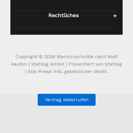
Schutzhandschuhe getragen werden, um
Verletzungen zu
Rechtliches
vermeiden. Wir übernehmen keine Haftung
für jegliche Verletzungen oder
Beschädigungen.
Copyright © 2026 Blechzuschnitte nach Maß
kaufen | Stahlog GmbH | Präsentiert von Stahlog
| Alle Preise inkl. gesetzlicher MwSt.
Vertrag widerrufen
Alle Preise inkl. der gesetzlichen MwSt.
Die durchgestrichenen Preise entsprechen dem bisherigen
Preis in diesem Online-Shop.