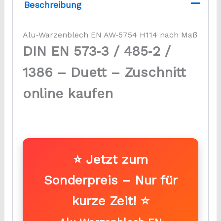
Beschreibung
Alu‑Warzenblech EN AW‑5754 H114 nach Maß
DIN EN 573‑3 / 485‑2 /
1386 – Duett – Zuschnitt
online kaufen
⭐ Jetzt zum
Sonderpreis – Nur für
kurze Zeit! ⭐