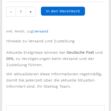
Alu-
In den Warenkorb
-
+
Warzenbleche
EN
AW-
5754
inkl. MwSt.
zzgl.
Versand
H114
1,5mm/2mm
Hinweis zu Versand und Zustellung
|
Zuschnitt
Aktuelle Ereignisse können bei
Deutsche Post
und
nach
DHL
zu Verzögerungen beim Versand und der
Maß
online
Zustellung führen.
kaufen
–
Wir aktualisieren diese Informationen regelmäßig,
Stahlog
damit Sie jederzeit über die aktuelle Situation
Menge
informiert sind. Ihr Stahlog Team.