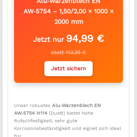
Alu‑Warzenblech EN
AW‑5754 –
1,50/2,00 × 1000 ×
2000 mm
94,99 €
Jetzt nur
statt 113,35 €
Jetzt sichern
Unser robustes
Alu‑Warzenblech EN
AW‑5754 H114
(Duett) bietet hohe
Rutschfestigkeit, sehr gute
Korrosionsbeständigkeit und eignet sich ideal
für