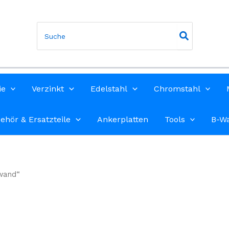
Search
for:
ie
Verzinkt
Edelstahl
Chromstahl
ehör & Ersatzteile
Ankerplatten
Tools
B-W
 wand“