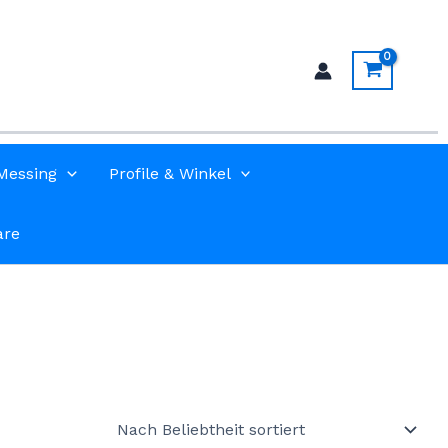
Messing
Profile & Winkel
are