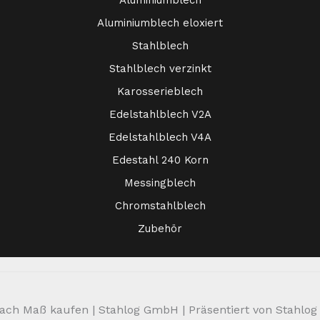
Aluminiumblech
Aluminiumblech eloxiert
Stahlblech
Stahlblech verzinkt
Karosserieblech
Edelstahlblech V2A
Edelstahlblech V4A
Edestahl 240 Korn
Messingblech
Chromstahlblech
Zubehör
ch Maß kaufen | Stahlog GmbH | Präsentiert von Stahlog | 