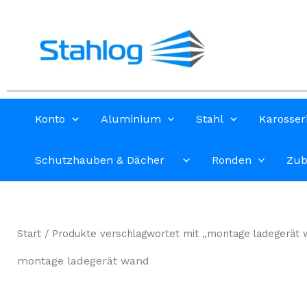
Zum
Inhalt
springen
Konto
Aluminium
Stahl
Karosser
Schutzhauben & Dächer
Ronden
Zub
Start
/ Produkte verschlagwortet mit „montage ladegerät
montage ladegerät wand