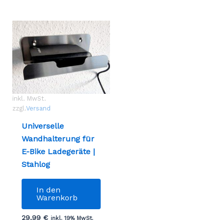
inkl. MwSt.
zzgl.
Versand
Universelle
Wandhalterung für
E-Bike Ladegeräte |
Stahlog
In den
Warenkorb
29,99
€
inkl. 19% MwSt.