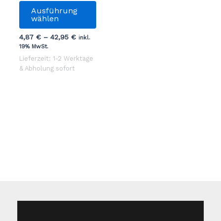
Dieses
Ausführung
Produkt
wählen
weist
4,87
€
–
42,95
€
inkl.
mehrere
19% MwSt.
Varianten
Lieferzeit: 1-2 Werktage
auf.
& Abholung sofort
Die
Optionen
können
auf
der
Produktseite
gewählt
werden