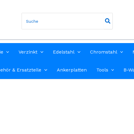
Search
for:
ie
Verzinkt
Edelstahl
Chromstahl
ehör & Ersatzteile
Ankerplatten
Tools
B-W