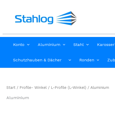
Zum
Inhalt
springen
Konto
Aluminium
Stahl
Karosser
Schutzhauben & Dächer
Ronden
Zub
Start
/
Profile- Winkel
/
L-Profile (L-Winkel)
/ Aluminium
Aluminium