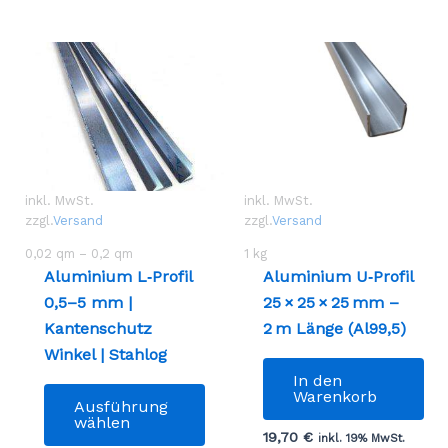
inkl. MwSt.
inkl. MwSt.
zzgl.
Versand
zzgl.
Versand
0,02
qm
– 0,2
qm
1
kg
Aluminium L‑Profil
Aluminium U‑Profil
0,5–5 mm |
25 × 25 × 25 mm –
Kantenschutz
2 m Länge (Al99,5)
Winkel | Stahlog
In den
Dieses
Warenkorb
Ausführung
Produkt
wählen
19,70
€
weist
inkl. 19% MwSt.