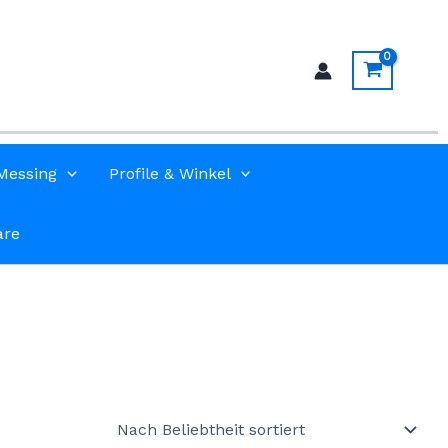
Messing
Profile & Winkel
are